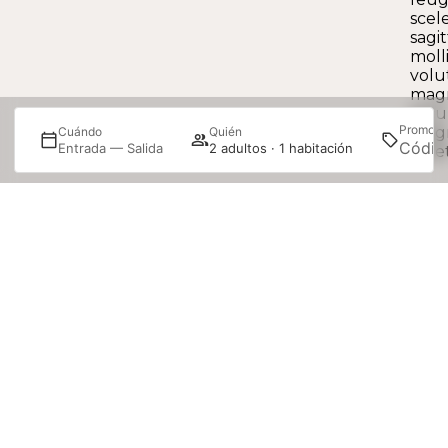
scel
sagit
moll
volu
mag
arcu
Promoci
mag
Cuándo
Quién
es
Entrada — Salida
2 adultos · 1 habitación
amet
Gestiona tu reserva
nuestros hoteles