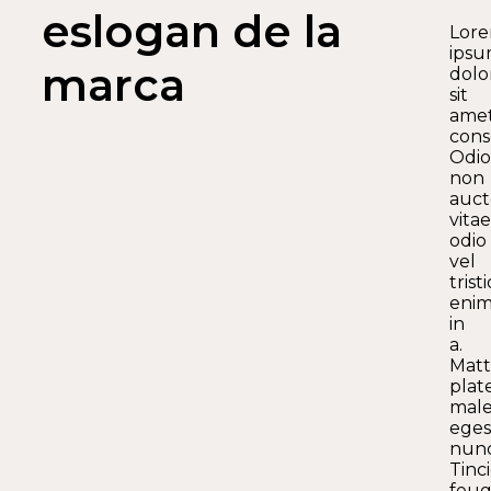
eslogan de la
Lor
ips
marca
dolo
sit
ame
cons
Odio
non
auct
vitae
odio
vel
trist
eni
in
a.
Matt
plat
mal
eges
nunc
Tinc
feug